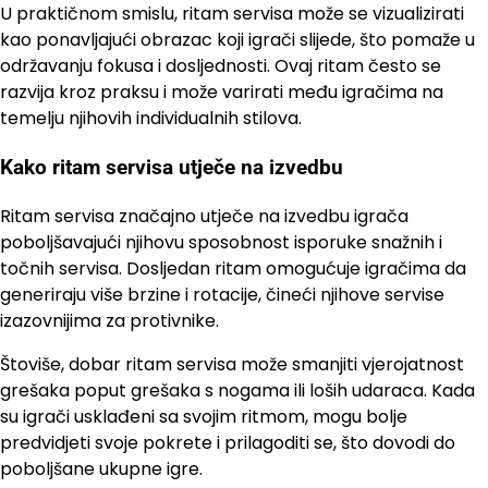
U praktičnom smislu, ritam servisa može se vizualizirati
kao ponavljajući obrazac koji igrači slijede, što pomaže u
održavanju fokusa i dosljednosti. Ovaj ritam često se
razvija kroz praksu i može varirati među igračima na
temelju njihovih individualnih stilova.
Kako ritam servisa utječe na izvedbu
Ritam servisa značajno utječe na izvedbu igrača
poboljšavajući njihovu sposobnost isporuke snažnih i
točnih servisa. Dosljedan ritam omogućuje igračima da
generiraju više brzine i rotacije, čineći njihove servise
izazovnijima za protivnike.
Štoviše, dobar ritam servisa može smanjiti vjerojatnost
grešaka poput grešaka s nogama ili loših udaraca. Kada
su igrači usklađeni sa svojim ritmom, mogu bolje
predvidjeti svoje pokrete i prilagoditi se, što dovodi do
poboljšane ukupne igre.