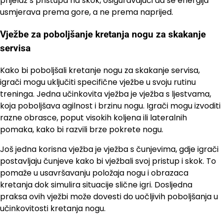
prijelaz s pristupa na skok, osiguravajući da se energija
usmjerava prema gore, a ne prema naprijed.
Vježbe za poboljšanje kretanja nogu za skakanje
servisa
Kako bi poboljšali kretanje nogu za skakanje servisa,
igrači mogu uključiti specifične vježbe u svoju rutinu
treninga. Jedna učinkovita vježba je vježba s ljestvama,
koja poboljšava agilnost i brzinu nogu. Igrači mogu izvoditi
razne obrasce, poput visokih koljena ili lateralnih
pomaka, kako bi razvili brze pokrete nogu.
Još jedna korisna vježba je vježba s čunjevima, gdje igrači
postavljaju čunjeve kako bi vježbali svoj pristup i skok. To
pomaže u usavršavanju položaja nogu i obrazaca
kretanja dok simulira situacije slične igri. Dosljedna
praksa ovih vježbi može dovesti do uočljivih poboljšanja u
učinkovitosti kretanja nogu.