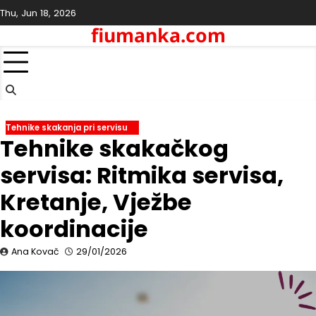
Skip
Thu, Jun 18, 2026
to
fiumanka.com
content
Tehnike skakanja pri servisu
Tehnike skakačkog
servisa: Ritmika servisa,
Kretanje, Vježbe
koordinacije
Ana Kovač
29/01/2026