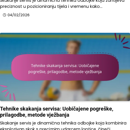
Skakanje servis je dinamična tehnika odbojke koja zahtijeva
preciznost u pozicioniranju tijela i vremenu kako…
04/02/2026
Tehnike skakanja servisa: Uobičajene pogreške,
prilagodbe, metode vježbanja
Skakanje servis je dinamična tehnika odbojke koja kombinira
eksplozivan skok s preciznim udarcem loptice, čineći…