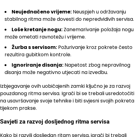
Neujednačeno vrijeme:
Neuspjeh u održavanju
stabilnog ritma može dovesti do nepredvidivih servisa.
Loše kretanje nogu:
Zanemarivanje položaja nogu
može ometati ravnotežu i vrijeme.
Žurba s servisom:
Požurivanje kroz pokrete često
rezultira gubitkom kontrole.
Ignoriranje disanja:
Napetost zbog nepravilnog
disanja može negativno utjecati na izvedbu.
Izbjegavanje ovih uobičajenih zamki ključno je za razvoj
pouzdanog ritma servisa. Igrači bi se trebali usredotočiti
na usavršavanje svoje tehnike i biti svjesni svojih pokreta
tijekom prakse.
Savjeti za razvoj dosljednog ritma servisa
Kako bi razvili dosljedan ritam servisa, igrači bi trebali