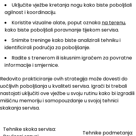
Uključite vježbe kretanja nogu kako biste poboljšali
agilnost i koordinaciju.
Koristite vizualne alate, poput oznaka
na terenu
,
kako biste poboljšali poravnanje tijekom servisa.
Snimite treninge kako biste analizirali tehniku i
identificirali područja za poboljšanje.
Radite s trenerom ili iskusnim igračem za povratne
informacije i smjernice.
Redovito prakticiranje ovih strategija može dovesti do
uočljivih poboljšanja u kvaliteti servisa. Igrači bi trebali
nastojati uključiti ove vježbe u svoju rutinu kako bi izgradili
mišićnu memoriju i samopouzdanje u svojoj tehnici
skakanja servisa.
Tehnike skoka servisa:
Post
Tehnike podmetanja: