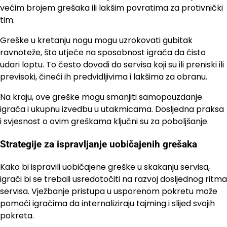
većim brojem grešaka ili lakšim povratima za protivnički
tim.
Greške u kretanju nogu mogu uzrokovati gubitak
ravnoteže, što utječe na sposobnost igrača da čisto
udari loptu. To često dovodi do servisa koji su ili preniski ili
previsoki, čineći ih predvidljivima i lakšima za obranu.
Na kraju, ove greške mogu smanjiti samopouzdanje
igrača i ukupnu izvedbu u utakmicama. Dosljedna praksa
i svjesnost o ovim greškama ključni su za poboljšanje.
Strategije za ispravljanje uobičajenih grešaka
Kako bi ispravili uobičajene greške u skakanju servisa,
igrači bi se trebali usredotočiti na razvoj dosljednog ritma
servisa. Vježbanje pristupa u usporenom pokretu može
pomoći igračima da internaliziraju tajming i slijed svojih
pokreta.