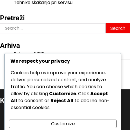
Tehnike skakanja pri servisu
Pretraži
Search
for:
Arhiva
February 2026
We respect your privacy
January 2026
Cookies help us improve your experience,
deliver personalized content, and analyze
traffic. You can choose which cookies to
allow by clicking
Customize
. Click
Accept
Kategorije
All
to consent or
Reject All
to decline non-
essential cookies.
Tehnike plovnog servisa
Tehnike podmetanja servisa
Customize