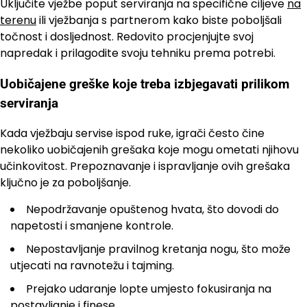
Uključite vježbe poput serviranja na specifične ciljeve
na
terenu
ili vježbanja s partnerom kako biste poboljšali
točnost i dosljednost. Redovito procjenjujte svoj
napredak i prilagodite svoju tehniku prema potrebi.
Uobičajene greške koje treba izbjegavati prilikom
serviranja
Kada vježbaju servise ispod ruke, igrači često čine
nekoliko uobičajenih grešaka koje mogu ometati njihovu
učinkovitost. Prepoznavanje i ispravljanje ovih grešaka
ključno je za poboljšanje.
Nepodržavanje opuštenog hvata, što dovodi do
napetosti i smanjene kontrole.
Nepostavljanje pravilnog kretanja nogu, što može
utjecati na ravnotežu i tajming.
Prejako udaranje lopte umjesto fokusiranja na
postavljanje i finese.