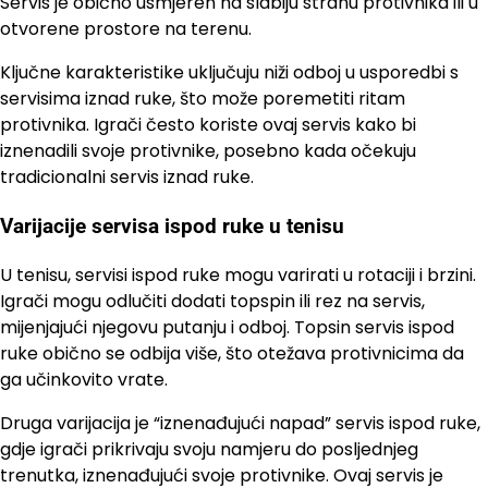
Servis je obično usmjeren na slabiju stranu protivnika ili u
otvorene prostore na terenu.
Ključne karakteristike uključuju niži odboj u usporedbi s
servisima iznad ruke, što može poremetiti ritam
protivnika. Igrači često koriste ovaj servis kako bi
iznenadili svoje protivnike, posebno kada očekuju
tradicionalni servis iznad ruke.
Varijacije servisa ispod ruke u tenisu
U tenisu, servisi ispod ruke mogu varirati u rotaciji i brzini.
Igrači mogu odlučiti dodati topspin ili rez na servis,
mijenjajući njegovu putanju i odboj. Topsin servis ispod
ruke obično se odbija više, što otežava protivnicima da
ga učinkovito vrate.
Druga varijacija je “iznenađujući napad” servis ispod ruke,
gdje igrači prikrivaju svoju namjeru do posljednjeg
trenutka, iznenađujući svoje protivnike. Ovaj servis je