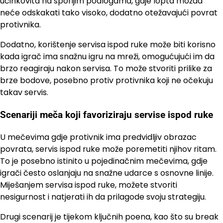
učinkovita na sporijim podlogama, gdje lopta možda
neće odskakati tako visoko, dodatno otežavajući povrat
protivnika.
Dodatno, korištenje servisa ispod ruke može biti korisno
kada igrač ima snažnu igru na mreži, omogućujući im da
brzo reagiraju nakon servisa. To može stvoriti prilike za
brze bodove, posebno protiv protivnika koji ne očekuju
takav servis.
Scenariji meča koji favoriziraju servise ispod ruke
U mečevima gdje protivnik ima predvidljiv obrazac
povrata, servis ispod ruke može poremetiti njihov ritam.
To je posebno istinito u pojedinačnim mečevima, gdje
igrači često oslanjaju na snažne udarce s osnovne linije.
Miješanjem servisa ispod ruke, možete stvoriti
nesigurnost i natjerati ih da prilagode svoju strategiju.
Drugi scenarij je tijekom ključnih poena, kao što su break