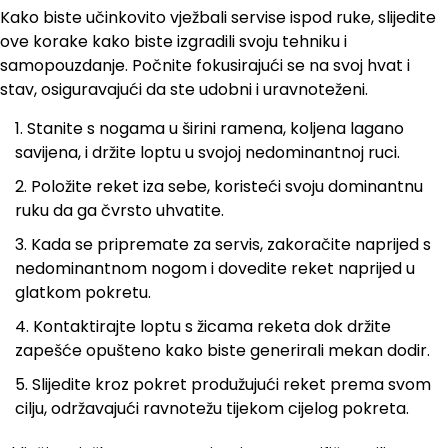
Kako biste učinkovito vježbali servise ispod ruke, slijedite
ove korake kako biste izgradili svoju tehniku i
samopouzdanje. Počnite fokusirajući se na svoj hvat i
stav, osiguravajući da ste udobni i uravnoteženi.
Stanite s nogama u širini ramena, koljena lagano
savijena, i držite loptu u svojoj nedominantnoj ruci.
Položite reket iza sebe, koristeći svoju dominantnu
ruku da ga čvrsto uhvatite.
Kada se pripremate za servis, zakoračite naprijed s
nedominantnom nogom i dovedite reket naprijed u
glatkom pokretu.
Kontaktirajte loptu s žicama reketa dok držite
zapešće opušteno kako biste generirali mekan dodir.
Slijedite kroz pokret produžujući reket prema svom
cilju, održavajući ravnotežu tijekom cijelog pokreta.