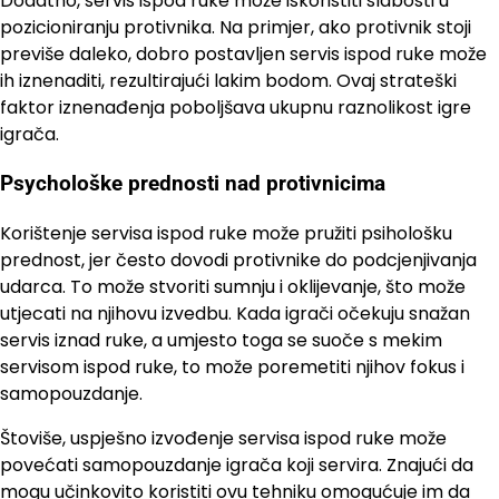
Dodatno, servis ispod ruke može iskoristiti slabosti u
pozicioniranju protivnika. Na primjer, ako protivnik stoji
previše daleko, dobro postavljen servis ispod ruke može
ih iznenaditi, rezultirajući lakim bodom. Ovaj strateški
faktor iznenađenja poboljšava ukupnu raznolikost igre
igrača.
Psychološke prednosti nad protivnicima
Korištenje servisa ispod ruke može pružiti psihološku
prednost, jer često dovodi protivnike do podcjenjivanja
udarca. To može stvoriti sumnju i oklijevanje, što može
utjecati na njihovu izvedbu. Kada igrači očekuju snažan
servis iznad ruke, a umjesto toga se suoče s mekim
servisom ispod ruke, to može poremetiti njihov fokus i
samopouzdanje.
Štoviše, uspješno izvođenje servisa ispod ruke može
povećati samopouzdanje igrača koji servira. Znajući da
mogu učinkovito koristiti ovu tehniku omogućuje im da