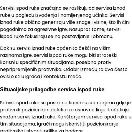
Servisi ispod ruke značajno se razlikuju od servisa iznad
ruke u pogledu izvođenja i namijenjenog učinka. Servisi
iznad ruke obično generiraju više snage i visine, što ih čini
pogodnima za agresivne igre. Nasuprot tome, servisi
ispod ruke fokusiraju se na postavljanje i obmanu.
Dok su servisi iznad ruke općenito češći na višim
razinama igre, servisi ispod ruke mogu biti strateški
korisni u specifičnim situacijama, posebno protiv
nepripremljenih protivnika. Odabir između ta dva često
ovisi o stilu igrača i kontekstu meča.
Situacijske prilagodbe servisa ispod ruke
Servisi ispod ruke su posebno korisni u scenarijima gdje je
protivnik pozicioniran daleko iza osnovne linije ili očekuje
snažan servis iznad ruke. Korištenjem servisa ispod ruke u
tim situacijama, igrači mogu iskoristiti pozicioniranje
protivnika i stvoriti prilike za bodove.