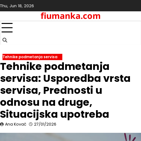
Skip
Thu, Jun 18, 2026
to
fiumanka.com
content
Tehnike podmetanja servisa
Tehnike podmetanja
servisa: Usporedba vrsta
servisa, Prednosti u
odnosu na druge,
Situacijska upotreba
Ana Kovač
27/01/2026